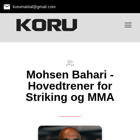
email
korumartial
@
gmail.com
Mohsen Bahari -
Hovedtrener for
Striking og MMA