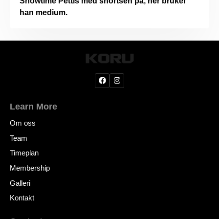
Showtime Pettis med shortsen på, her bruker
han medium.
Learn More
Om oss
Team
Timeplan
Membership
Galleri
Kontakt