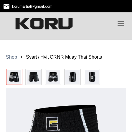
email
korumartial
@
gmail.com
Shop
Svart / Hvit CRNR Muay Thai Shorts