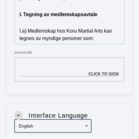
I. Tegning av medlemskapsavtale
I.a) Medlemskap hos Koru Martial Arts kan
tegnes av myndige personer som:
SIGNATURE
·
Har en allmenn god helsetilstand hvor
det etter Koru Martial Arts vurdering ikke
foreligger åpenbar risiko for personens helse
og/eller skade.
·
Ikke har utestående gjeld tilknyttet
tidligere medlemskap hos Koru Martial Arts.
Interface Language
·
Ikke tidligere har blitt utestengt fra Koru
Martial Arts.