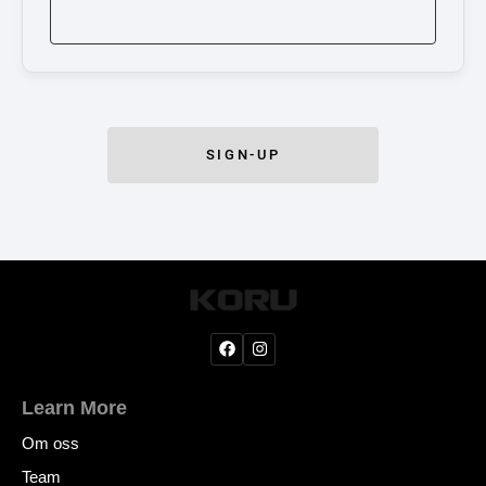
Koru Martial Arts slik angitt i Medlemsavtalen.
Videre har Medlemmet rett til å benytte seg
av tilgjengelige tilbud i henhold til gjeldende
vilkår.
I.h) Oppgradering av medlemskap:
SIGN-UP
Medlemmet kan til enhver tid oppgradere sitt
medlemskap for å få tilgang til flere
tilleggstjenester i samsvar med Koru Martial
Arts AS til enhver tid gjeldende tilbud.
Oppgraderinger trer i kraft med umiddelbar
virkning.
I.i) Nedgradering av medlemskap:
Medlemmet kan ikke nedgrader medlemskap
Learn More
som er tegnet med bindingstid mens
bindingstiden for gjeldende medlemskap
Om oss
(12mnd/6mnd/3mnd/1mnd) fortsatt består.
Team