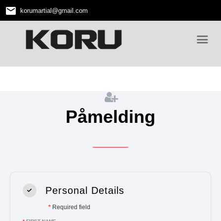
email
korumartial
@
gmail.com
Påmelding
Personal Details
*
Required field