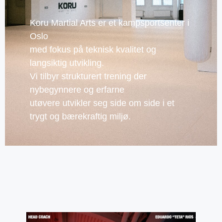
Koru Martial Arts er et kampsportsenter i
Oslo
med fokus på teknisk kvalitet og
langsiktig utvikling.
Vi tilbyr strukturert trening der
nybegynnere og erfarne
utøvere utvikler seg side om side i et
trygt og bærekraftig miljø.